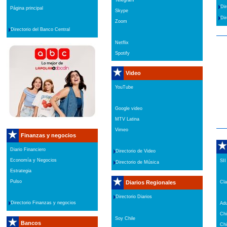
Telegram
Dir
Página principal
Skype
Dir
Zoom
Directorio del Banco Central
Netflix
Spotify
Video
YouTube
Google video
MTV Latina
Vimeo
Finanzas y negocios
Diario Financiero
Directorio de Video
Economía y Negocios
SII
Directorio de Música
Estrategia
Pulso
Diarios Regionales
Cla
Directorio Diarios
Directorio Finanzas y negocios
Ad
Chi
Soy Chile
Bancos
Chi