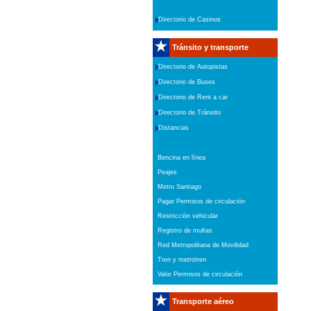
Directorio de Casinos
Tránsito y transporte
Directorio de Autopistas
Directorio de Buses
Directorio de Rent a car
Directorio de Tránsito
Distancias
Bencina en línea
Peajes
Metro Santiago
Pagar Permisos de circulación
Restricción vehicular
Registro de multas
Red Metropolitana de Movilidad
Tren y metrotren
Valor Permisos de circulación
Transporte aéreo