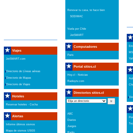
Renovar tu casa, te hace bien
SODIMAC
Vuela por Chile
JetSMART
Em
Computadores
Viajes
M
Paris
Ya
JetSMART.com
Portal sitios.cl
Directorio de Líneas aéreas
Hoy.cl - Noticias
Directorio de Mapas
Aut
Radioytv.com
Directorio de Viajes
Chi
Directorios sitios.cl
Hoteles
Dir
Reservar hoteles - Cocha
ABC
Alertas
Port
Diarios
To
Informe últimos sismos
Juegos
Mapa de sismos USGS
Radio