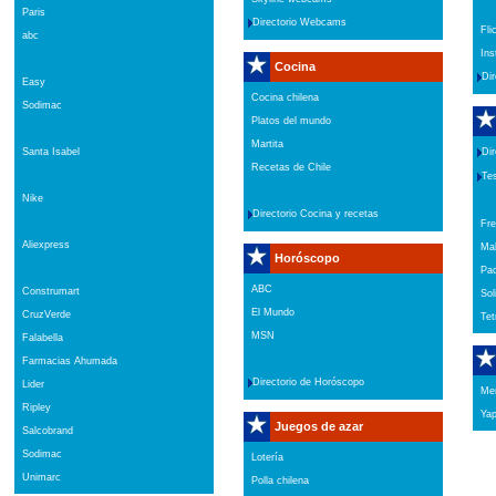
Paris
Directorio Webcams
Fli
abc
Ins
Cocina
Dir
Easy
Cocina chilena
Sodimac
Platos del mundo
Martita
Santa Isabel
Dir
Recetas de Chile
Tes
Nike
Directorio Cocina y recetas
Fre
Aliexpress
Ma
Horóscopo
Pa
ABC
Construmart
Soli
El Mundo
CruzVerde
Tet
MSN
Falabella
Farmacias Ahumada
Directorio de Horóscopo
Lider
Mer
Ripley
Ya
Juegos de azar
Salcobrand
Sodimac
Lotería
Unimarc
Polla chilena