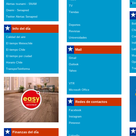
Dir
Alertas tsunami - SNAM
TV
Onemi - Senapred
Tiendas
Twitter Alertas Senapred
Bol
Deportes
Info del día
Chi
Revistas
Com
Calidad del aire
Universidades
Ind
El tiempo Meteochile
Mail
La
El tiempo Chile
Mun
El tiempo por ciudad
Gmail
Opc
Horario Chile
Outlook
Tra
TransporTeinforma
Yahoo
VTR
Microsoft Office
Redes de contactos
Facebook
Instagram
Pinterest
Finanzas del día
LinkedIn