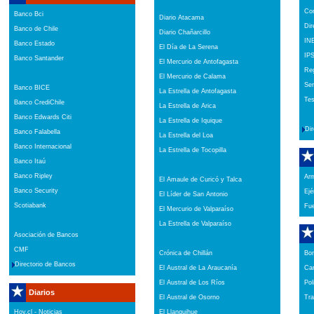
Con
Banco Bci
Diario Atacama
Dir
Banco de Chile
Diario Chañarcillo
IN
Banco Estado
El Día de La Serena
IP
Banco Santander
El Mercurio de Antofagasta
Reg
El Mercurio de Calama
Serv
Banco BICE
La Estrella de Antofagasta
Tes
Banco CrediChile
La Estrella de Arica
Banco Edwards Citi
La Estrella de Iquique
Dir
Banco Falabella
La Estrella del Loa
Banco Internacional
La Estrella de Tocopilla
Banco Itaú
Banco Ripley
Ar
El Amaule de Curicó y Talca
Banco Security
Ejé
El Líder de San Antonio
Scotiabank
Fue
El Mercurio de Valparaíso
La Estrella de Valparaíso
Asociación de Bancos
CMF
Crónica de Chillán
Bo
Directorio de Bancos
El Austral de La Araucanía
Car
El Austral de Los Ríos
Pol
Diarios
El Austral de Osorno
Tra
Hoy.cl - Noticias
El Llanquihue