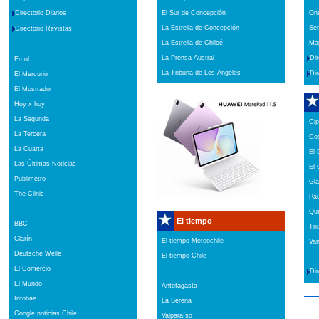
El Sur de Concepción
One
Directorio Diarios
La Estrella de Concepción
Ser
Directorio Revistas
La Estrella de Chiloé
Map
La Prensa Austral
Dir
Emol
La Tribuna de Los Angeles
Dir
El Mercurio
El Mostrador
Hoy x hoy
La Segunda
Cip
La Tercera
Cos
La Cuarta
El 
Las Últimas Noticias
El 
Publimetro
Gl
The Clinic
Pau
Qu
El tiempo
BBC
Tri
Clarín
El tiempo Meteochile
Van
Deutsche Welle
El tiempo Chile
El Comercio
Dir
El Mundo
Antofagasta
Infobae
La Serena
Google noticias Chile
Valparaíso