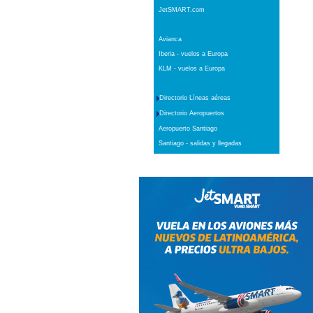
JetSMART.com
Avianca
Iberia - vuelos a Europa
KLM - vuelos a Europa
Directorio Líneas aéreas
Directorio Aeropuertos
Aeropuerto Santiago
Santiago - salidas y llegadas