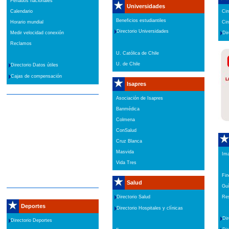
Feriados nacionales
Universidades
Calendario
Cin
Beneficios estudiantiles
Horario mundial
Cin
Directorio Universidades
Medir velocidad conexión
Dir
Reclamos
U. Católica de Chile
U. de Chile
Directorio Datos útiles
Cajas de compensación
Isapres
Asociación de Isapres
Banmédica
Colmena
ConSalud
Cruz Blanca
Masvida
Ima
Vida Tres
Fin
Salud
Guí
Res
Directorio Salud
Deportes
Directorio Hospitales y clínicas
Dir
Directorio Deportes