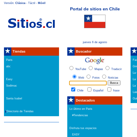
Versión:
Clásica
- Táctil -
Móvil
Portal de sitios en Chile
jueves 6 de agosto
Tiendas
Buscador
Paris
Fa
abc
Gm
YouTube
Mapas
Traducir
La 
Web
Fotos
Noticias
Easy
La 
Sodimac
La 
Chile
Español
frase
Las
Santa Isabel
Out
Destacados
Lo último en Paris
Directorio de Tiendas
#Tendencias
Disfruta tus espacios
EASY