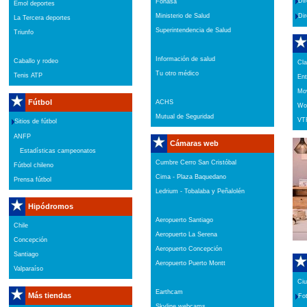
Dir
Fonasa
Emol deportes
Ministerio de Salud
Dir
La Tercera deportes
Superintendencia de Salud
Triunfo
Información de salud
Caballo y rodeo
Cla
Tu otro médico
Tenis ATP
Ent
Mov
Fútbol
ACHS
W
Mutual de Seguridad
VT
Sitios de fútbol
ANFP
Cámaras web
Estadísticas campeonatos
Cumbre Cerro San Cristóbal
Fútbol chileno
Cima - Plaza Baquedano
Prensa fútbol
Ledrium - Tobalaba y Peñalolén
Hipódromos
Aeropuerto Santiago
Chile
Aeropuerto La Serena
Concepción
Aeropuerto Concepción
Santiago
Aeropuerto Puerto Montt
Valparaíso
Ciu
Earthcam
Más tiendas
Fot
Skyline webcams