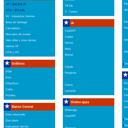
Par
UF = $40.844,79
TikTok
ab
UTM = $71.649
X - Twitter
SII - Impuestos Internos
Ea
Bolsa de Santiago
IA
So
Calculadora
ChatGPT
Mercados del mundo
Copilot
San
Valor dólar y otras divisas
Gemini
Valores UF
Meta
Ali
UTM y IPC
Mistral
Gráficos
Dir
Claude
Dólar
Perplexity
Euro
Por
Dólar/Euro
Canva
Pod
Cobre
Leonardo
Cám
Petróleo
Con
Online apps
Banco Central
Se
Whatsapp
Dólar observado
ChatGPT
Dir
Euro diario
Dir
Indicadores del día