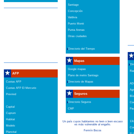
Santiago
Concepción
Valdivia
Puerto Montt
Punta Arenas
Otras ciudades
Directorio del Tiempo
Mapas
Dir
Google mapas
Rad
AFP
Plano de metro Santiago
Cuotas AFP
Directorio de Mapas
AD
Cuotas AFP El Mercurio
Agr
Seguros
Previred
Bío
Directorio Seguros
Coo
Capital
CMF
Pa
Cuprum
Habitat
13
Un país cuyos habitantes no leen o leen escaso
es más vulnerable al engaño.
Modelo
Con
Fermín Bocos
Planvital
El 